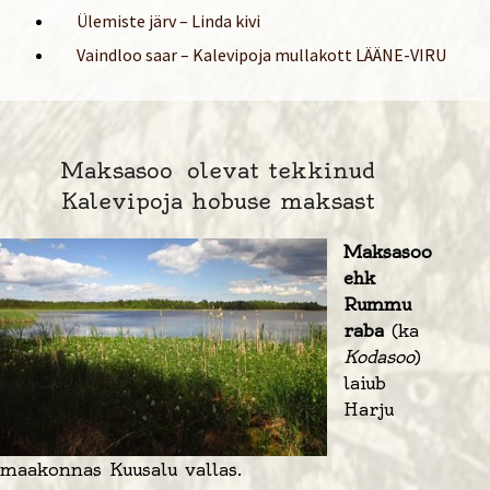
Ülemiste järv – Linda kivi
Vaindloo saar – Kalevipoja mullakott LÄÄNE-VIRU
Maksasoo olevat tekkinud
Kalevipoja hobuse maksast
Maksasoo
ehk
Rummu
raba
(ka
Kodasoo
)
laiub
Harju
maakonnas
Kuusalu vallas
.