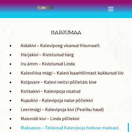
Skip
to
content
HARJUMAA
Aidakivi – Kalevipoeg visanud Hiiumaalt
Härjakivi – Kivistunud härg
Iru ämm – Kivistunud Linda
Kaleviliiva mägi – Kalevi kuuehõlmast kukkunud liiv
Koljuvare – Kalevi neitsi põlletäis kive
Kotkakivi – Kalevipoja visatud
Kupukivi – Kalevipoja naise põllekivi
Leerimägi – Kalevipoja kivi (Pealiku haud)
Maisniidi kivi – Linda põllekivi
Maksasoo – Tekkinud Kalevipoja hobuse maksast