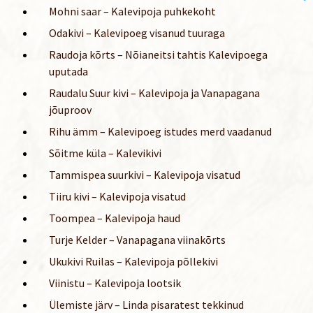
Mohni saar – Kalevipoja puhkekoht
Odakivi – Kalevipoeg visanud tuuraga
Raudoja kõrts – Nõianeitsi tahtis Kalevipoega
uputada
Raudalu Suur kivi – Kalevipoja ja Vanapagana
jõuproov
Rihu ämm – Kalevipoeg istudes merd vaadanud
Sõitme küla – Kalevikivi
Tammispea suurkivi – Kalevipoja visatud
Tiiru kivi – Kalevipoja visatud
Toompea – Kalevipoja haud
Turje Kelder – Vanapagana viinakõrts
Ukukivi Ruilas – Kalevipoja põllekivi
Viinistu – Kalevipoja lootsik
Ülemiste järv – Linda pisaratest tekkinud