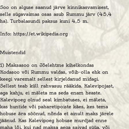
Soo
on alguse saanud järve kinnikasvamisest,
selle sügavaimas osas asub
Rummu järv
(45,4
ha).
Turbalasundi
paksus kuni 4,5 m.
Info: https://et.wikipedia.org
Muistendid
1) Maksasoo on Jõelehtme kihelkondas
Kodasoo või Rummu valdas, võib-olla ehk on
keegi varemalt sellest kirjeldanud midagi.
Sellest teab küll rahvasuu rääkida. Kalevipojast,
aga kahju, ei mäleta ma seda enam heaste.
Kalevipoeg olnud seal kimbatuses, ei mäleta,
kas huntide või paharetipoiste käes, kes tema
hobuse ära söönud, nõnda et ainult maks järele
jäänud. Kas Kalevipoeg hobuse murdjad enne
maha lõi, kui nad maksa aega saivad süüa, või