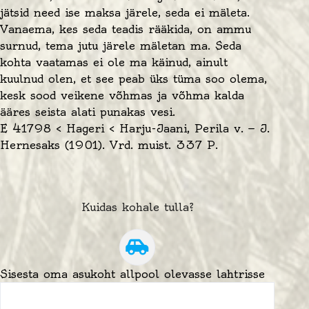
jätsid need ise maksa järele, seda ei mäleta.
Vanaema, kes seda teadis rääkida, on ammu
surnud, tema jutu järele mäletan ma. Seda
kohta vaatamas ei ole ma käinud, ainult
kuulnud olen, et see peab üks
tüma
soo olema,
kesk sood veikene
võhmas
ja võhma kalda
ääres seista alati punakas vesi.
E 41798 < Hageri < Harju-Jaani, Perila v. — J.
Hernesaks (1901). Vrd. muist. 337 P.
Kuidas kohale tulla?
Sisesta oma asukoht allpool olevasse lahtrisse